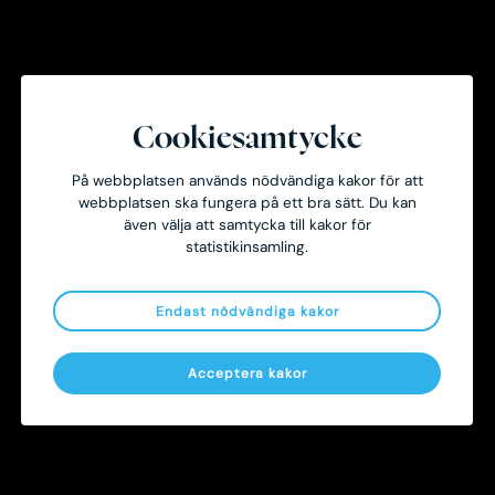
Cookiesamtycke
På webbplatsen används nödvändiga kakor för att
webbplatsen ska fungera på ett bra sätt. Du kan
även välja att samtycka till kakor för
statistikinsamling.
Endast nödvändiga kakor
Acceptera kakor
Vaksalagatan 30, Uppsala, 249m²
Stad:
Uppsala
Typ:
Restaurang & Café
Storlek:
249 kvm