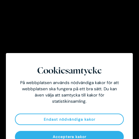
Hotell
Uthyrningsbar area
3 600kvm
Cookiesamtycke
På webbplatsen används nödvändiga kakor för att
webbplatsen ska fungera på ett bra sätt. Du kan
även välja att samtycka till kakor för
statistikinsamling.
Byggår
2009
Endast nödvändiga kakor
Acceptera kakor