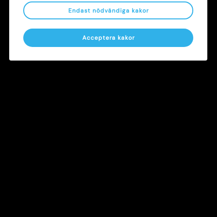
Endast nödvändiga kakor
Byggår
Acceptera kakor
1813/1930
Stad
Lund
Bilder från Sankt Botulf 11