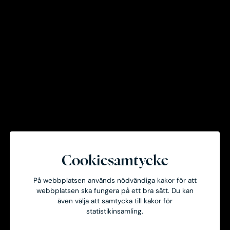
Fastighetstyp
Handel, Kontor, Bostad
Cookiesamtycke
Uthyrningsbar area
På webbplatsen används nödvändiga kakor för att
4 900kvm
webbplatsen ska fungera på ett bra sätt. Du kan
även välja att samtycka till kakor för
statistikinsamling.