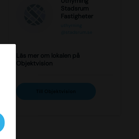
Uthyrning
Stadsrum
Fastigheter
uthyrning
@stadsrum.se
Läs mer om lokalen på
Objektvision
Till Objektvision