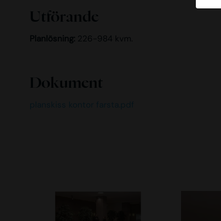
Utförande
Planlösning:
226-984 kvm.
Dokument
planskiss kontor farsta.pdf