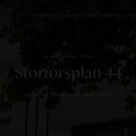
Utveckling & projekt
Våra fastigheter
Le
Farsta Centrum, Farsta
Storforsplan 44
Ladda ner Objektvision beskrivning