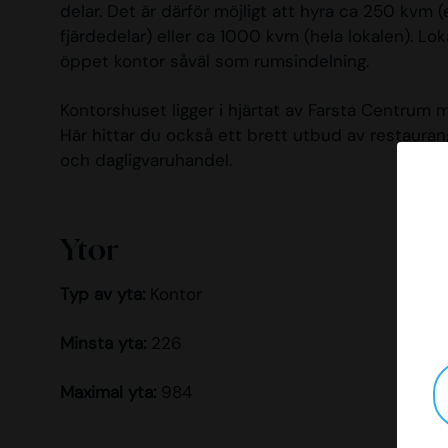
delar. Det är därför möjligt att hyra ca 250 kvm 
fjärdedelar) eller ca 1000 kvm (hela lokalen). L
öppet kontor såväl som rumsindelning.
Kontorshuset ligger i hjärtat av Farsta Centrum m
Här hittar du också ett brett utbud av restaurang
och dagligvaruhandel.
Ytor
Typ av yta:
Kontor
Minsta yta:
226
Maximal yta:
984