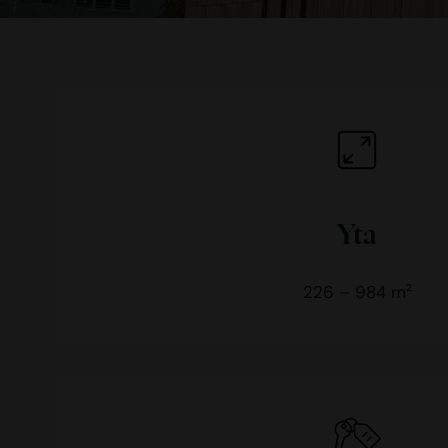
Yta
226 – 984 m²