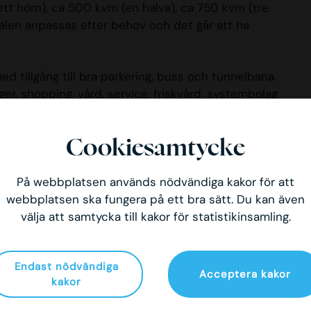
(ett hörn), ca 500 kvm (en halva), ca 750 kvm (tre
okalen anpassas efter behov och det går att ha
ed tillgång till bra parkering, buss och tunnelbana.
er, shopping, vård, service, friskvård, systembolag
Cookiesamtycke
På webbplatsen används nödvändiga kakor för att
webbplatsen ska fungera på ett bra sätt. Du kan även
välja att samtycka till kakor för statistikinsamling.
Endast nödvändiga
Acceptera kakor
kakor