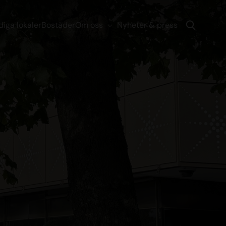
diga lokaler
Bostäder
Om oss
Nyheter & press